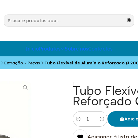
Início
Produtos
Sobre nós
Contactos
Extração - Peças
Tubo Flexível de Alumínio Reforçado Ø 2
|
Tubo Flexív
Reforçado 
Adici
Quantidade
Adicionar à lista de