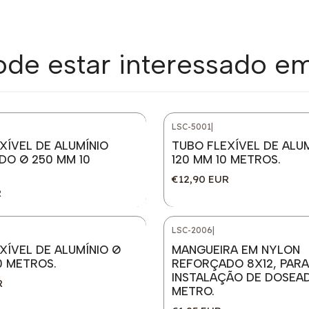
e estar interessado e
LSC-5001
|
XÍVEL DE ALUMÍNIO
TUBO FLEXÍVEL DE ALU
O Ø 250 MM 10
120 MM 10 METROS.
€12,90 EUR
R
LSC-2006
|
XÍVEL DE ALUMÍNIO Ø
MANGUEIRA EM NYLON
0 METROS.
REFORÇADO 8X12, PARA
INSTALAÇÃO DE DOSEAD
R
METRO.