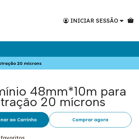
INICIAR SESSÃO
xtração 20 mícrons
umínio 48mm*10m para
xtração 20 mícrons
onar ao Carrinho
Comprar agora
 favoritos