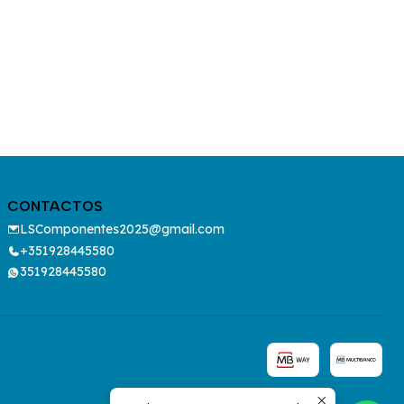
CONTACTOS
LSComponentes2025@gmail.com
+351928445580
351928445580