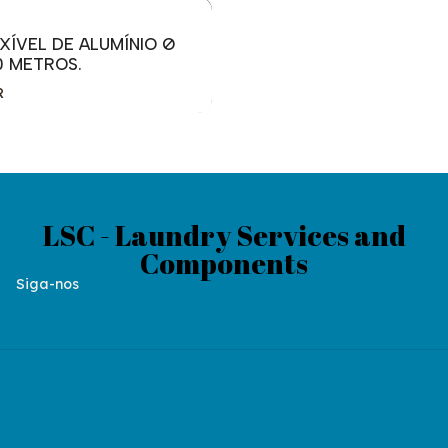
XÍVEL DE ALUMÍNIO Ø
0 METROS.
R
LSC - Laundry Services and
Components
Siga-nos