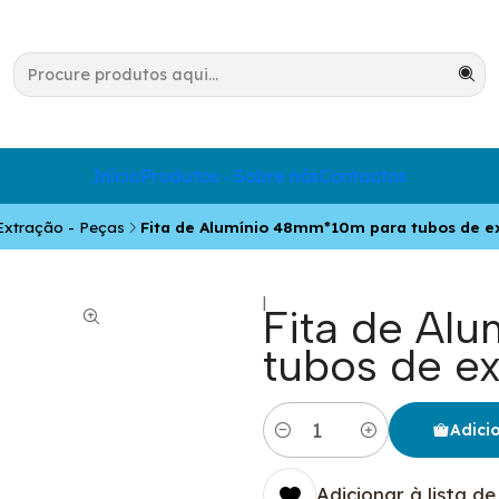
Início
Produtos
Sobre nós
Contactos
Extração - Peças
Fita de Alumínio 48mm*10m para tubos de e
|
Fita de Al
tubos de e
Adici
Quantidade
Adicionar à lista de