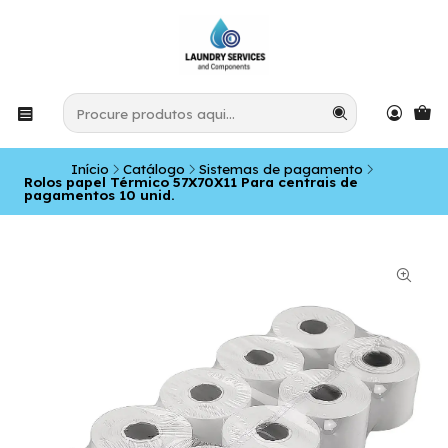
Início
Catálogo
Sistemas de pagamento
Rolos papel Térmico 57X70X11 Para centrais de
pagamentos 10 unid.