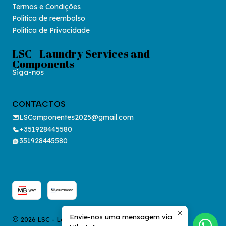
Termos e Condições
Politica de reembolso
Política de Privacidade
LSC - Laundry Services and
Components
Siga-nos
CONTACTOS
LSComponentes2025@gmail.com
+351928445580
351928445580
Envie-nos uma mensagem via
2026 LSC - Laundry Services and Components.